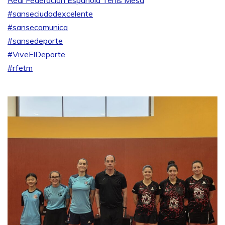
#sanseciudadexcelente
#sansecomunica
#sansedeporte
#ViveElDeporte
#rfetm