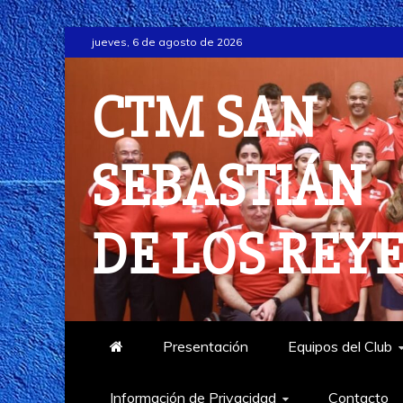
Saltar
jueves, 6 de agosto de 2026
al
contenido
CTM SAN
SEBASTIÁN
DE LOS REY
Presentación
Equipos del Club
Información de Privacidad
Contacto