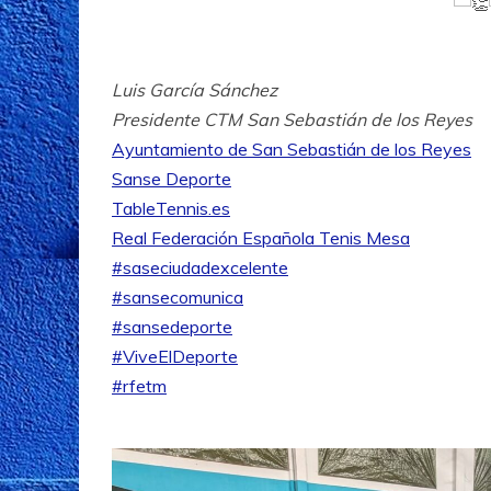
Luis García Sánchez
Presidente CTM San Sebastián de los Reyes
Ayuntamiento de San Sebastián de los Reyes
Sanse Deporte
TableTennis.es
Real Federación Española Tenis Mesa
#saseciudadexcelente
#sansecomunica
#sansedeporte
#ViveElDeporte
#rfetm