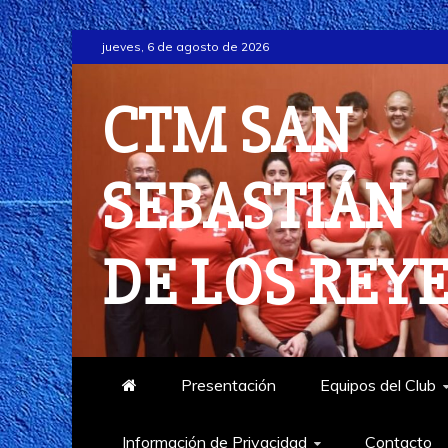
Saltar
jueves, 6 de agosto de 2026
al
contenido
CTM SAN
SEBASTIÁN
DE LOS REY
Presentación
Equipos del Club
Información de Privacidad
Contacto