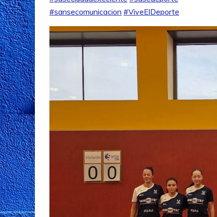
#sansecomunicacion
#ViveElDeporte