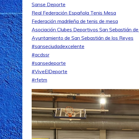
Sanse Deporte
Real Federación Española Tenis Mesa
Federación madrileña de tenis de mesa
Asociación Clubes Deportivos San Sebastián de
Ayuntamiento de San Sebastián de los Reyes
#sanseciudadexcelente
#acdssr
#sansedeporte
#ViveElDeporte
#rfetm