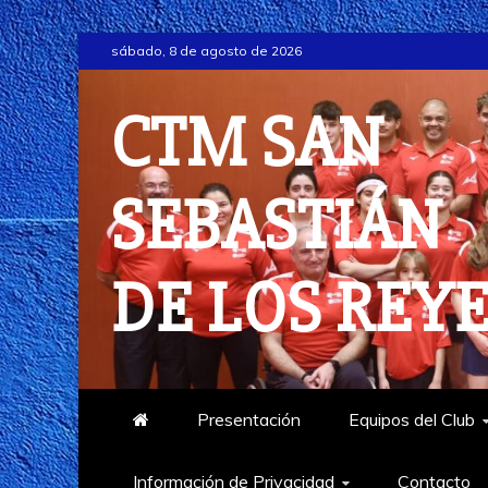
Saltar
sábado, 8 de agosto de 2026
al
contenido
CTM SAN
SEBASTIÁN
DE LOS REY
Presentación
Equipos del Club
Información de Privacidad
Contacto