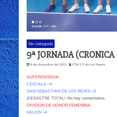
Sin categoría
9ª JORNADA (CRONICA 0
4 de diciembre de 2023
CTM S.S de los Reyes
SUPERDIVISION
L’ESCALA –4
SAN SEBASTIAN DE LOS REYES –0
¡DESASTRE TOTAL!, No hay comentarios.
DIVISION DE HONOR FEMENINA
HELIOS –4