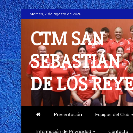
Saltar
viernes, 7 de agosto de 2026
al
contenido
CTM SAN
SEBASTIÁN
DE LOS REY
Presentación
Equipos del Club
Información de Privacidad
Contacto