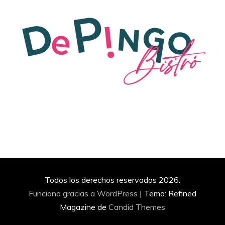
Todos los derechos reservados 2026.
Funciona gracias a WordPress
|
Tema: Refined
Magazine de
Candid Themes