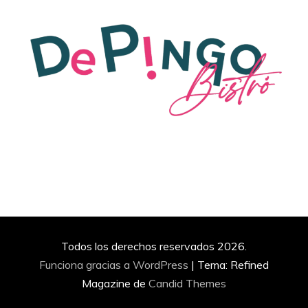
Todos los derechos reservados 2026.
Funciona gracias a WordPress
|
Tema: Refined
Magazine de
Candid Themes